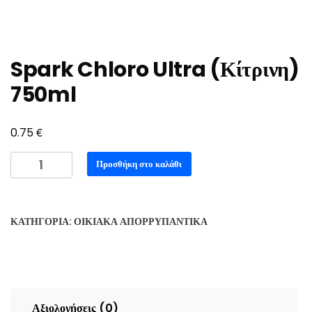
Spark Chloro Ultra (Κίτρινη)
750ml
€
0.75
Spark
Προσθήκη στο καλάθι
Chloro
Ultra
(Κίτρινη)
ΚΑΤΗΓΟΡΊΑ:
ΟΙΚΙΑΚΑ ΑΠΟΡΡΥΠΑΝΤΙΚΑ
750ml
ποσότητα
Αξιολογήσεις (0)